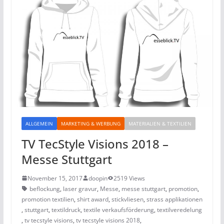
ALLGEMEIN
MARKETING & WERBUNG
MATERIALIEN & TEXTILIEN
TV TecStyle Visions 2018 –
Messe Stuttgart
November 15, 2017
doopin
2519 Views
beflockung
,
laser gravur
,
Messe
,
messe stuttgart
,
promotion
,
promotion textilien
,
shirt award
,
stickvliesen
,
strass applikationen
,
stuttgart
,
textildruck
,
textile verkaufsförderung
,
textilveredelung
,
tv tecstyle visions
,
tv tecstyle visions 2018
,