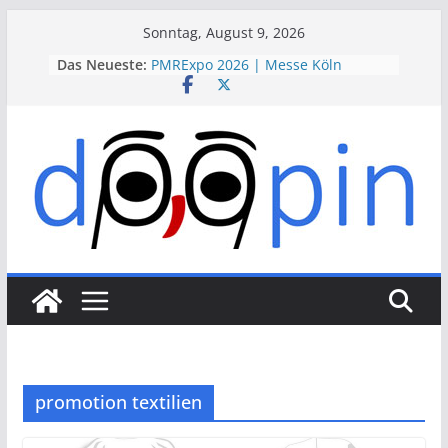
Skip
Sonntag, August 9, 2026
to
Das Neueste:
PMRExpo 2026 | Messe Köln
content
VdS-BrandSchutzTage 2026 |
Messe Köln
therapie 2026 | Messe München
VALVE WORLD EXPO 2026 | Messe
Düsseldorf
ESSEN MOTOR SHOW 2026 | Messe
Essen
promotion textilien