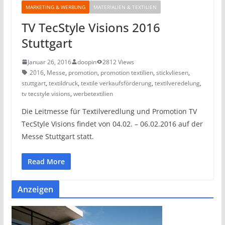
MARKETING & WERBUNG
MATERIALIEN & TEXTILIEN
TV TecStyle Visions 2016
Stuttgart
Januar 26, 2016
doopin
2812 Views
2016
,
Messe
,
promotion
,
promotion textilien
,
stickvliesen
,
stuttgart
,
textildruck
,
textile verkaufsförderung
,
textilveredelung
,
tv tecstyle visions
,
werbetextilien
Die Leitmesse für Textilveredlung und Promotion TV
TecStyle Visions findet von 04.02. – 06.02.2016 auf der
Messe Stuttgart statt.
Read More
Anzeigen