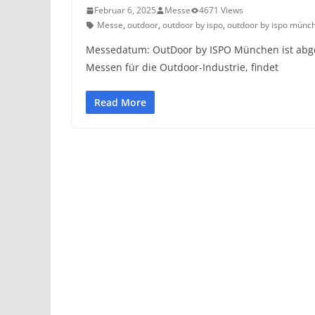
Februar 6, 2025
Messe
4671 Views
Messe
,
outdoor
,
outdoor by ispo
,
outdoor by ispo münc
Messedatum: OutDoor by ISPO München ist abges
Messen für die Outdoor-Industrie, findet
Read More