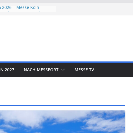
 2026 | Messe Köln
ndSchutzTage 2026 |
öln
e 2026 | Messe München
ORLD EXPO 2026 | Messe
rf
OTOR SHOW 2026 | Messe
N 2027
NACH MESSEORT
MESSE TV