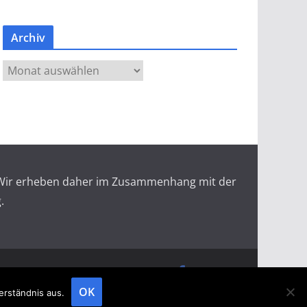
Archiv
A
r
c
h
i
v
r. Wir erheben daher im Zusammenhang mit der
.
doopin Fachmagazin
Datenschutz
Messemagazin
Messezeitung
OK
erständnis aus.