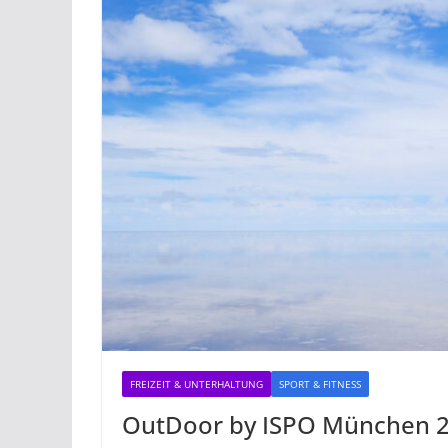
FREIZEIT & UNTERHALTUNG
SPORT & FITNESS
OutDoor by ISPO München 