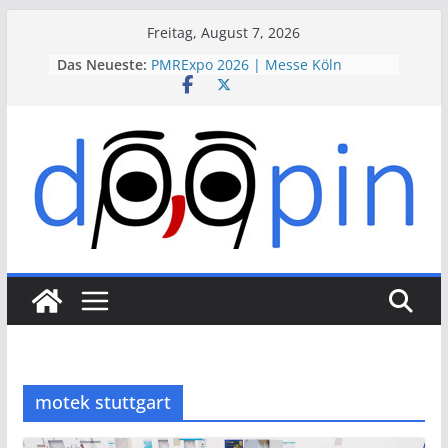
Skip
Freitag, August 7, 2026
to
Das Neueste:
PMRExpo 2026 | Messe Köln
content
VdS-BrandSchutzTage 2026 |
Messe Köln
therapie 2026 | Messe München
VALVE WORLD EXPO 2026 | Messe
Düsseldorf
ESSEN MOTOR SHOW 2026 | Messe
Essen
motek stuttgart