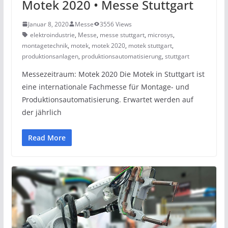
Motek 2020 • Messe Stuttgart
Januar 8, 2020
Messe
3556 Views
elektroindustrie
,
Messe
,
messe stuttgart
,
microsys
,
montagetechnik
,
motek
,
motek 2020
,
motek stuttgart
,
produktionsanlagen
,
produktionsautomatisierung
,
stuttgart
Messezeitraum: Motek 2020 Die Motek in Stuttgart ist
eine internationale Fachmesse für Montage- und
Produktionsautomatisierung. Erwartet werden auf
der jährlich
Read More