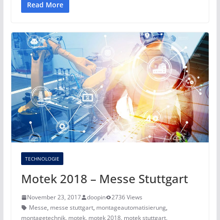
Read More
TECHNOLOGIE
Motek 2018 – Messe Stuttgart
November 23, 2017
doopin
2736 Views
Messe
,
messe stuttgart
,
montageautomatisierung
,
montagetechnik
,
motek
,
motek 2018
,
motek stuttgart
,