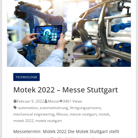
TECHNOLOGIE
Motek 2022 – Messe Stuttgart
Februar 9, 2022
Messe
3461 Views
automation
,
automatisierung
,
fertigungsprozess
,
mechanical engineering
,
Messe
,
messe stuttgart
,
motek
,
motek 2022
,
motek stuttgart
Messetermin: Motek 2022 Die Motek Stuttgart stellt