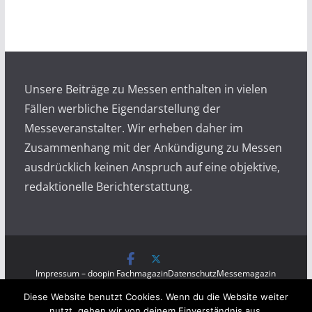
c
h
i
v
Unsere Beiträge zu Messen enthalten in vielen
Fällen werbliche Eigendarstellung der
Messeveranstalter. Wir erheben daher im
Zusammenhang mit der Ankündigung zu Messen
ausdrücklich keinen Anspruch auf eine objektive,
redaktionelle Berichterstattung.
Impressum – doopin Fachmagazin
Datenschutz
Messemagazin
Messezeitung
Diese Website benutzt Cookies. Wenn du die Website weiter
Copyright © 2026
Messen auf doopin.de
. All rights
nutzt, gehen wir von deinem Einverständnis aus.