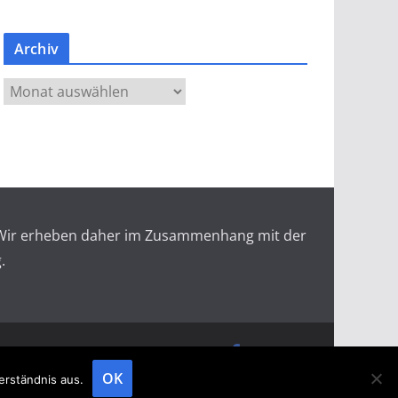
Archiv
A
r
c
h
i
v
r. Wir erheben daher im Zusammenhang mit der
.
doopin Fachmagazin
Datenschutz
Messemagazin
Messezeitung
OK
erständnis aus.