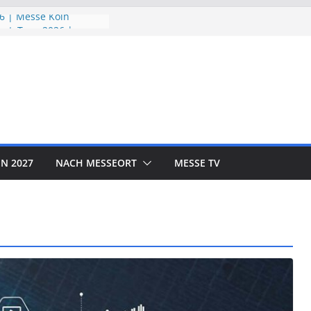
6 | Messe Köln
utzTage 2026 |
26 | Messe München
 EXPO 2026 | Messe
R SHOW 2026 | Messe
N 2027
NACH MESSEORT
MESSE TV