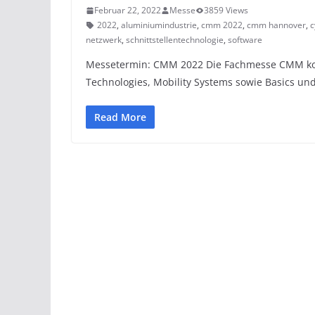
Februar 22, 2022
Messe
3859 Views
2022
,
aluminiumindustrie
,
cmm 2022
,
cmm hannover
,
c
netzwerk
,
schnittstellentechnologie
,
software
Messetermin: CMM 2022 Die Fachmesse CMM konze
Technologies, Mobility Systems sowie Basics un
Read More