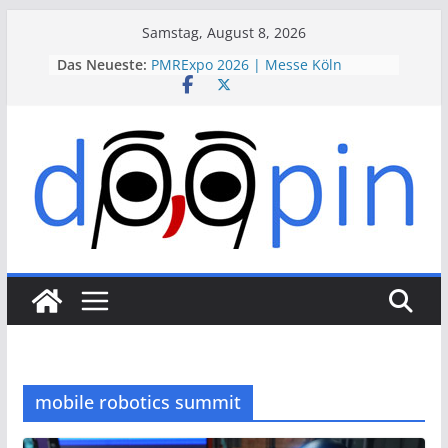
Skip
Samstag, August 8, 2026
to
Das Neueste:
PMRExpo 2026 | Messe Köln
content
VdS-BrandSchutzTage 2026 |
Messe Köln
therapie 2026 | Messe München
VALVE WORLD EXPO 2026 | Messe
Düsseldorf
ESSEN MOTOR SHOW 2026 | Messe
Essen
mobile robotics summit