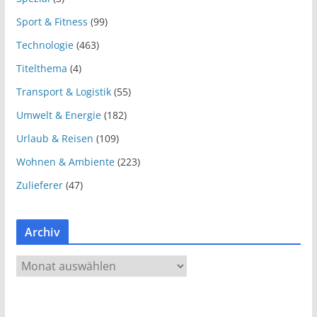
Sport & Fitness
(99)
Technologie
(463)
Titelthema
(4)
Transport & Logistik
(55)
Umwelt & Energie
(182)
Urlaub & Reisen
(109)
Wohnen & Ambiente
(223)
Zulieferer
(47)
Archiv
A
r
c
h