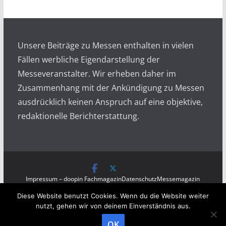
i
v
Unsere Beiträge zu Messen enthalten in vielen
Fällen werbliche Eigendarstellung der
Messeveranstalter. Wir erheben daher im
Zusammenhang mit der Ankündigung zu Messen
ausdrücklich keinen Anspruch auf eine objektive,
redaktionelle Berichterstattung.
Impressum – doopin Fachmagazin
Datenschutz
Messemagazin
Messezeitung
Diese Website benutzt Cookies. Wenn du die Website weiter
Copyright © 2026
Messen auf doopin.de
. All rights
nutzt, gehen wir von deinem Einverständnis aus.
reserved.
OK