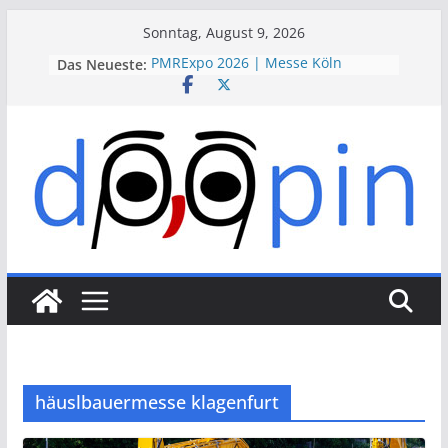
Skip
Sonntag, August 9, 2026
to
Das Neueste:
PMRExpo 2026 | Messe Köln
content
VdS-BrandSchutzTage 2026 |
Messe Köln
therapie 2026 | Messe München
VALVE WORLD EXPO 2026 | Messe
Düsseldorf
ESSEN MOTOR SHOW 2026 | Messe
Essen
häuslbauermesse klagenfurt