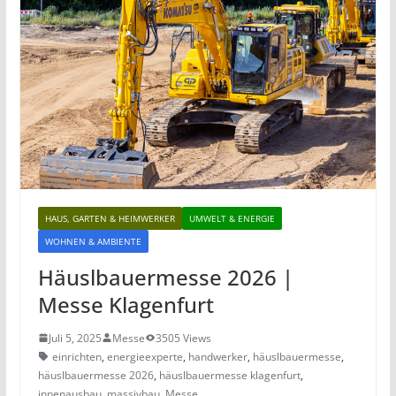
HAUS, GARTEN & HEIMWERKER
UMWELT & ENERGIE
WOHNEN & AMBIENTE
Häuslbauermesse 2026 |
Messe Klagenfurt
Juli 5, 2025
Messe
3505 Views
einrichten
,
energieexperte
,
handwerker
,
häuslbauermesse
,
häuslbauermesse 2026
,
häuslbauermesse klagenfurt
,
innenausbau
,
massivbau
,
Messe