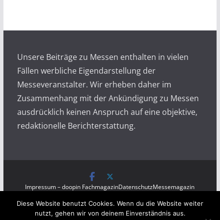
c
h
i
v
Unsere Beiträge zu Messen enthalten in vielen
Fällen werbliche Eigendarstellung der
Messeveranstalter. Wir erheben daher im
Zusammenhang mit der Ankündigung zu Messen
ausdrücklich keinen Anspruch auf eine objektive,
redaktionelle Berichterstattung.
Impressum – doopin Fachmagazin
Datenschutz
Messemagazin
Messezeitung
Diese Website benutzt Cookies. Wenn du die Website weiter
Copyright © 2026
Messen auf doopin.de
. All rights
nutzt, gehen wir von deinem Einverständnis aus.