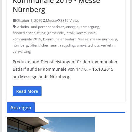
Kommunale 2019 • Messe
Nürnberg
Oktober 1, 2019
Messe
3317 Views
arbeits- und personenschutz
,
energie
,
entsorgung
,
finanzdienstleistung
,
gemeinde
,
it talk
,
kommunale
,
kommunale 2019
,
kommunaler bedarf
,
Messe
,
messe nürnberg
,
nürnberg
,
öffentlicher raum
,
recycling
,
umweltschutz
,
verkehr
,
verwaltung
Produkte und Dienstleistungen für den kommunalen
Bedarf auf der Kommunale von 14.10. – 15.10.2015
am Messegelände Nürnberg.
Read More
Anzeigen