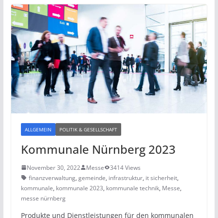
ALLGEMEIN
POLITIK & GESELLSCHAFT
Kommunale Nürnberg 2023
November 30, 2022
Messe
3414 Views
finanzverwaltung
,
gemeinde
,
infrastruktur
,
it sicherheit
,
kommunale
,
kommunale 2023
,
kommunale technik
,
Messe
,
messe nürnberg
Produkte und Dienstleistungen für den kommunalen