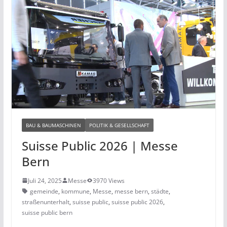
BAU & BAUMASCHINEN
POLITIK & GESELLSCHAFT
Suisse Public 2026 | Messe
Bern
Juli 24, 2025
Messe
3970 Views
gemeinde
,
kommune
,
Messe
,
messe bern
,
städte
,
straßenunterhalt
,
suisse public
,
suisse public 2026
,
suisse public bern