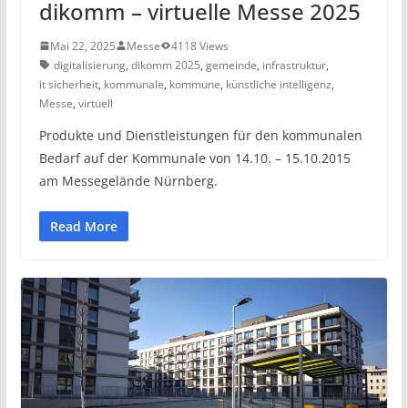
dikomm – virtuelle Messe 2025
Mai 22, 2025
Messe
4118 Views
digitalisierung
,
dikomm 2025
,
gemeinde
,
infrastruktur
,
it sicherheit
,
kommunale
,
kommune
,
künstliche intelligenz
,
Messe
,
virtuell
Produkte und Dienstleistungen für den kommunalen
Bedarf auf der Kommunale von 14.10. – 15.10.2015
am Messegelände Nürnberg.
Read More