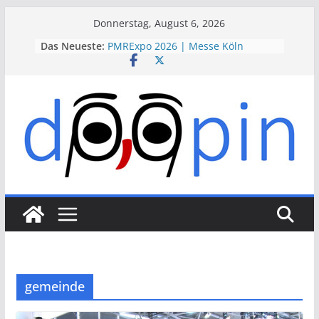
Skip
Donnerstag, August 6, 2026
to
Das Neueste:
PMRExpo 2026 | Messe Köln
content
VdS-BrandSchutzTage 2026 |
Messe Köln
therapie 2026 | Messe München
VALVE WORLD EXPO 2026 | Messe
Düsseldorf
ESSEN MOTOR SHOW 2026 | Messe
Essen
gemeinde