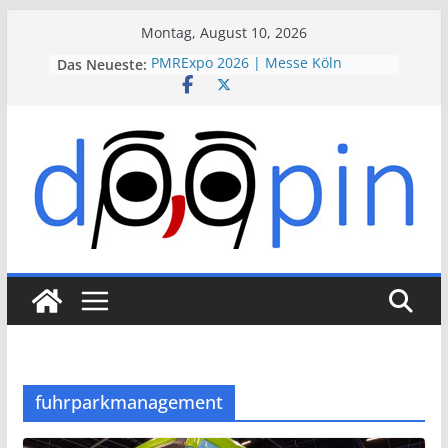
Skip
Montag, August 10, 2026
to
Das Neueste:
PMRExpo 2026 | Messe Köln
content
VdS-BrandSchutzTage 2026 |
Messe Köln
therapie 2026 | Messe München
VALVE WORLD EXPO 2026 | Messe
Düsseldorf
ESSEN MOTOR SHOW 2026 | Messe
Essen
fuhrparkmanagement