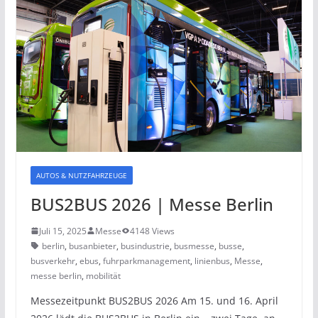
AUTOS & NUTZFAHRZEUGE
BUS2BUS 2026 | Messe Berlin
Juli 15, 2025
Messe
4148 Views
berlin
,
busanbieter
,
busindustrie
,
busmesse
,
busse
,
busverkehr
,
ebus
,
fuhrparkmanagement
,
linienbus
,
Messe
,
messe berlin
,
mobilität
Messezeitpunkt BUS2BUS 2026 Am 15. und 16. April