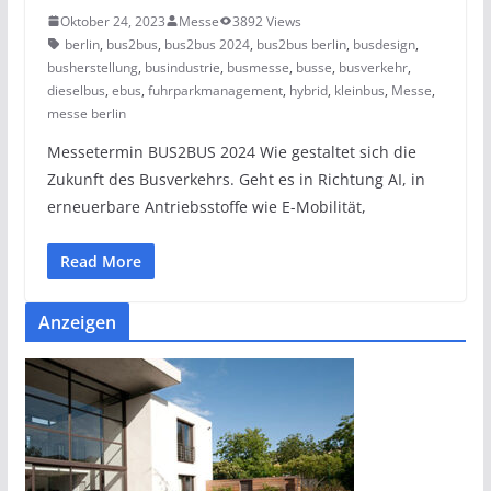
Oktober 24, 2023
Messe
3892 Views
berlin
,
bus2bus
,
bus2bus 2024
,
bus2bus berlin
,
busdesign
,
busherstellung
,
busindustrie
,
busmesse
,
busse
,
busverkehr
,
dieselbus
,
ebus
,
fuhrparkmanagement
,
hybrid
,
kleinbus
,
Messe
,
messe berlin
Messetermin BUS2BUS 2024 Wie gestaltet sich die
Zukunft des Busverkehrs. Geht es in Richtung AI, in
erneuerbare Antriebsstoffe wie E-Mobilität,
Read More
Anzeigen