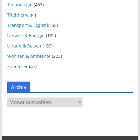
Technologie
(463)
Titelthema
(4)
Transport & Logistik
(55)
Umwelt & Energie
(182)
Urlaub & Reisen
(109)
Wohnen & Ambiente
(223)
Zulieferer
(47)
Archiv
A
r
c
h
i