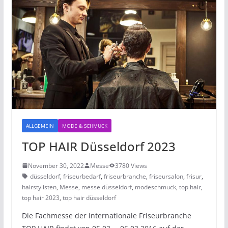
ALLGEMEIN
MODE & SCHMUCK
TOP HAIR Düsseldorf 2023
November 30, 2022
Messe
3780 Views
düsseldorf
,
friseurbedarf
,
friseurbranche
,
friseursalon
,
frisur
,
hairstylisten
,
Messe
,
messe düsseldorf
,
modeschmuck
,
top hair
,
top hair 2023
,
top hair düsseldorf
Die Fachmesse der internationale Friseurbranche