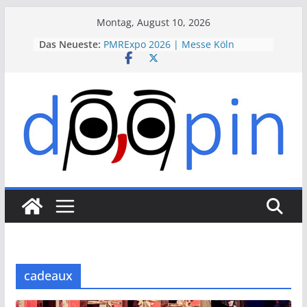
Skip
Montag, August 10, 2026
to
Das Neueste:
PMRExpo 2026 | Messe Köln
content
VdS-BrandSchutzTage 2026 |
Messe Köln
therapie 2026 | Messe München
VALVE WORLD EXPO 2026 | Messe
Düsseldorf
ESSEN MOTOR SHOW 2026 | Messe
Essen
cadeaux