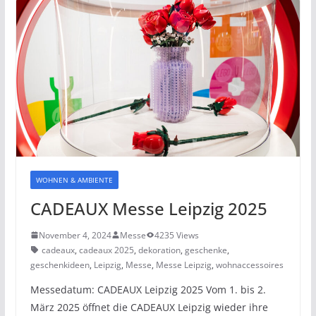
WOHNEN & AMBIENTE
CADEAUX Messe Leipzig 2025
November 4, 2024
Messe
4235 Views
cadeaux
,
cadeaux 2025
,
dekoration
,
geschenke
,
geschenkideen
,
Leipzig
,
Messe
,
Messe Leipzig
,
wohnaccessoires
Messedatum: CADEAUX Leipzig 2025 Vom 1. bis 2.
März 2025 öffnet die CADEAUX Leipzig wieder ihre