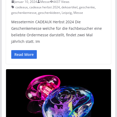
Januar 10, 2024
Messe
4437 Views
cadeaux
,
cadeaux herbst 2024
,
dekoartikel
,
geschenke
,
geschenkemesse
,
geschenkideen
,
Leipzig
,
Messe
Messetermin CADEAUX Herbst 2024 Die
Geschenkemesse welche für die Fachbesucher eine
beliebte Ordermesse darstellt, findet zwei Mal
jährlich statt. Im
Read More