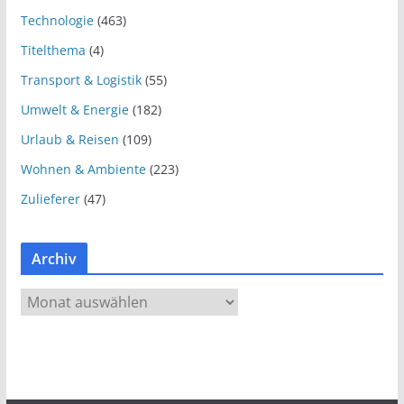
Technologie
(463)
Titelthema
(4)
Transport & Logistik
(55)
Umwelt & Energie
(182)
Urlaub & Reisen
(109)
Wohnen & Ambiente
(223)
Zulieferer
(47)
Archiv
A
r
c
h
i