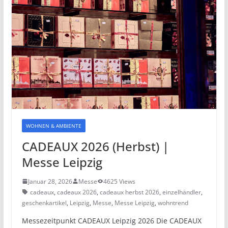
WOHNEN & AMBIENTE
CADEAUX 2026 (Herbst) |
Messe Leipzig
Januar 28, 2026
Messe
4625 Views
cadeaux
,
cadeaux 2026
,
cadeaux herbst 2026
,
einzelhändler
,
geschenkartikel
,
Leipzig
,
Messe
,
Messe Leipzig
,
wohntrend
Messezeitpunkt CADEAUX Leipzig 2026 Die CADEAUX