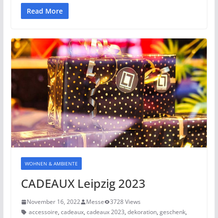
Read More
WOHNEN & AMBIENTE
CADEAUX Leipzig 2023
November 16, 2022
Messe
3728 Views
accessoire
,
cadeaux
,
cadeaux 2023
,
dekoration
,
geschenk
,