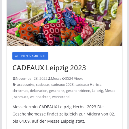
WOHNEN & AMBIENTE
CADEAUX Leipzig 2023
November 23, 2022
Messe
3524 Views
accessoire
,
cadeaux
,
cadeaux 2023
,
cadeaux Herbst
,
christmas
,
dekoration
,
geschenk
,
geschenkideen
,
Leipzig
,
Messe
,
schmuck
,
weihnachten
,
wohntrend
Messetermin CADEAUX Leipzig Herbst 2023 Die
Geschenkemesse findet zeitgleich zur Midora von 02.
bis 04.09. auf der Messe Leipzig statt.