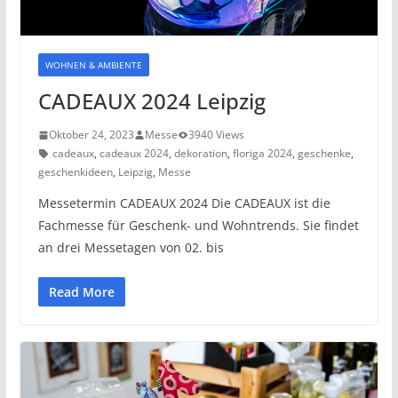
WOHNEN & AMBIENTE
CADEAUX 2024 Leipzig
Oktober 24, 2023
Messe
3940 Views
cadeaux
,
cadeaux 2024
,
dekoration
,
floriga 2024
,
geschenke
,
geschenkideen
,
Leipzig
,
Messe
Messetermin CADEAUX 2024 Die CADEAUX ist die
Fachmesse für Geschenk- und Wohntrends. Sie findet
an drei Messetagen von 02. bis
Read More