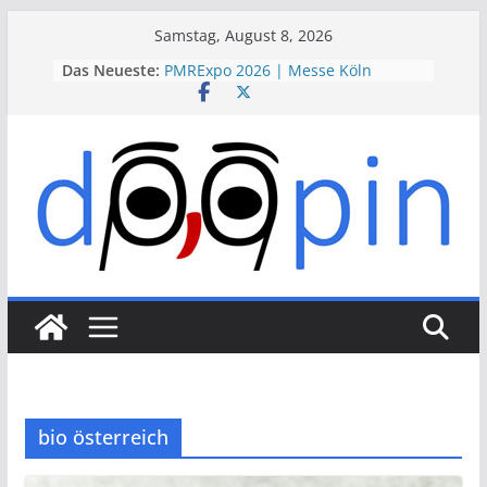
Skip
Samstag, August 8, 2026
to
Das Neueste:
PMRExpo 2026 | Messe Köln
content
VdS-BrandSchutzTage 2026 |
Messe Köln
therapie 2026 | Messe München
VALVE WORLD EXPO 2026 | Messe
Düsseldorf
ESSEN MOTOR SHOW 2026 | Messe
Essen
bio österreich