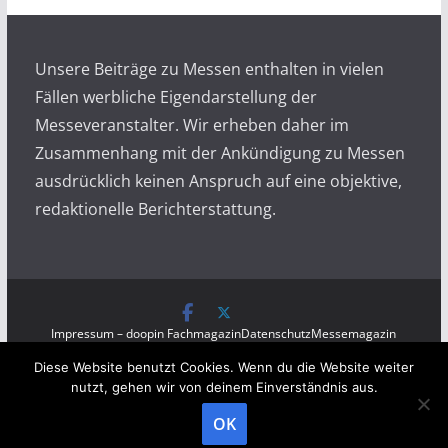
i
v
Unsere Beiträge zu Messen enthalten in vielen
Fällen werbliche Eigendarstellung der
Messeveranstalter. Wir erheben daher im
Zusammenhang mit der Ankündigung zu Messen
ausdrücklich keinen Anspruch auf eine objektive,
redaktionelle Berichterstattung.
Impressum – doopin Fachmagazin
Datenschutz
Messemagazin
Messezeitung
Diese Website benutzt Cookies. Wenn du die Website weiter
Copyright © 2026
Messen auf doopin.de
. All rights
nutzt, gehen wir von deinem Einverständnis aus.
reserved.
OK