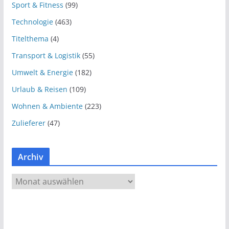
Sport & Fitness
(99)
Technologie
(463)
Titelthema
(4)
Transport & Logistik
(55)
Umwelt & Energie
(182)
Urlaub & Reisen
(109)
Wohnen & Ambiente
(223)
Zulieferer
(47)
Archiv
A
r
c
h