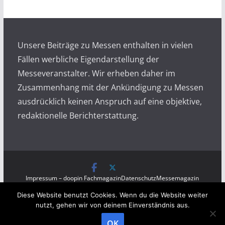
i
v
Unsere Beiträge zu Messen enthalten in vielen
Fällen werbliche Eigendarstellung der
Messeveranstalter. Wir erheben daher im
Zusammenhang mit der Ankündigung zu Messen
ausdrücklich keinen Anspruch auf eine objektive,
redaktionelle Berichterstattung.
Impressum – doopin Fachmagazin
Datenschutz
Messemagazin
Messezeitung
Diese Website benutzt Cookies. Wenn du die Website weiter
Copyright © 2026
Messen auf doopin.de
. All rights
nutzt, gehen wir von deinem Einverständnis aus.
reserved.
OK