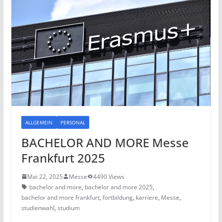
ALLGEMEIN
PERSONAL
BACHELOR AND MORE Messe
Frankfurt 2025
Mai 22, 2025
Messe
4490 Views
bachelor and more
,
bachelor and more 2025
,
bachelor and more frankfurt
,
fortbildung
,
karriere
,
Messe
,
studienwahl
,
studium