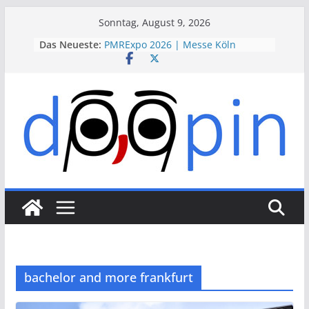
Skip
Sonntag, August 9, 2026
to
Das Neueste:
PMRExpo 2026 | Messe Köln
content
VdS-BrandSchutzTage 2026 |
Messe Köln
therapie 2026 | Messe München
VALVE WORLD EXPO 2026 | Messe
Düsseldorf
ESSEN MOTOR SHOW 2026 | Messe
Essen
bachelor and more frankfurt