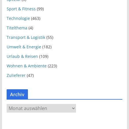
Sport & Fitness
(99)
Technologie
(463)
Titelthema
(4)
Transport & Logistik
(55)
Umwelt & Energie
(182)
Urlaub & Reisen
(109)
Wohnen & Ambiente
(223)
Zulieferer
(47)
Archiv
A
r
c
h