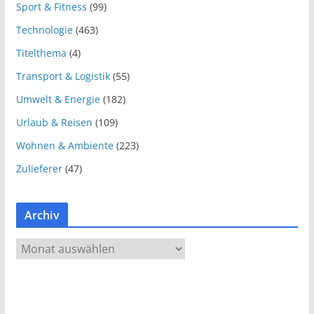
Sport & Fitness
(99)
Technologie
(463)
Titelthema
(4)
Transport & Logistik
(55)
Umwelt & Energie
(182)
Urlaub & Reisen
(109)
Wohnen & Ambiente
(223)
Zulieferer
(47)
Archiv
A
r
c
h