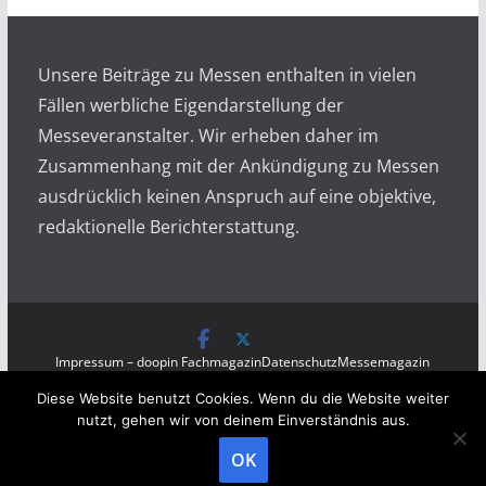
i
v
Unsere Beiträge zu Messen enthalten in vielen
Fällen werbliche Eigendarstellung der
Messeveranstalter. Wir erheben daher im
Zusammenhang mit der Ankündigung zu Messen
ausdrücklich keinen Anspruch auf eine objektive,
redaktionelle Berichterstattung.
Impressum – doopin Fachmagazin
Datenschutz
Messemagazin
Messezeitung
Diese Website benutzt Cookies. Wenn du die Website weiter
Copyright © 2026
Messen auf doopin.de
. All rights
nutzt, gehen wir von deinem Einverständnis aus.
reserved.
OK