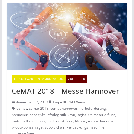
IT - SOFTWARE - KOMMUNIKATION
ZULIEFERER
CeMAT 2018 – Messe Hannover
November 17, 2017
doopin
3493 Views
cemat
,
cemat 2018
,
cemat hannover
,
flurbeförderung
,
hannover
,
hebegrät
,
infralogistik
,
kran
,
logistik it
,
materialfluss
,
materialflusstechnik
,
materialströme
,
Messe
,
messe hannover
,
produktionsanlage
,
supply chain
,
verpackungsmaschine
,
warenströme