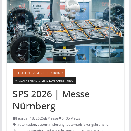
ELEKTRONIK & MIKROELEKTRONIK
MASCHINENBAU & METALLVERARBEITUNG
SPS 2026 | Messe
Nürnberg
Februar 18, 2026
Messe
5405 Views
automation
,
automatisierung
,
automatisierungsbranche
,
digitale automation
,
industrielle automatisierung
,
Messe
,