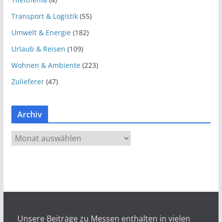
Transport & Logistik
(55)
Umwelt & Energie
(182)
Urlaub & Reisen
(109)
Wohnen & Ambiente
(223)
Zulieferer
(47)
Archiv
A
r
c
h
i
v
Unsere Beiträge zu Messen enthalten in vielen