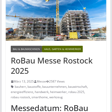
BAU & BAUMASCHINEN
HAUS, GARTEN & HEIMWERKER
RoBau Messe Rostock
2025
März 13, 2025
Messe
2587 Views
bauherr
,
baustoffe
,
bauunternehmen
,
bauwirtschaft
,
energieeffizienz
,
handwerk
,
heimwerker
,
robau 2025
,
robau rostock
,
smarthome
,
werkzeug
Messedatum: RoBau