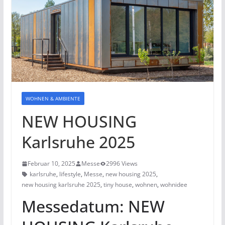
WOHNEN & AMBIENTE
NEW HOUSING
Karlsruhe 2025
Februar 10, 2025
Messe
2996 Views
karlsruhe
,
lifestyle
,
Messe
,
new housing 2025
,
new housing karlsruhe 2025
,
tiny house
,
wohnen
,
wohnidee
Messedatum: NEW