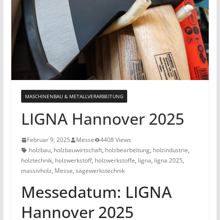
MASCHINENBAU & METALLVERARBEITUNG
LIGNA Hannover 2025
Februar 9, 2025
Messe
4408 Views
holzbau
,
holzbauwirtschaft
,
holzbearbeitung
,
holzindustrie
,
holztechnik
,
holzwerkstoff
,
holzwerkstoffe
,
ligna
,
ligna 2025
,
massivholz
,
Messe
,
sägewerkstechnik
Messedatum: LIGNA
Hannover 2025