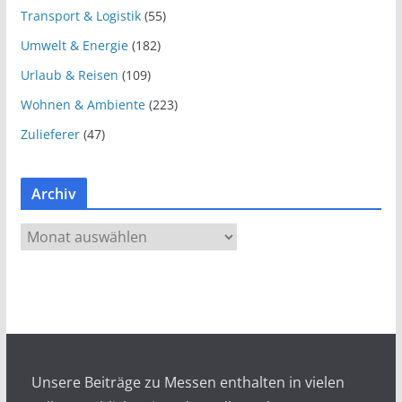
Transport & Logistik
(55)
Umwelt & Energie
(182)
Urlaub & Reisen
(109)
Wohnen & Ambiente
(223)
Zulieferer
(47)
Archiv
A
r
c
h
i
v
Unsere Beiträge zu Messen enthalten in vielen