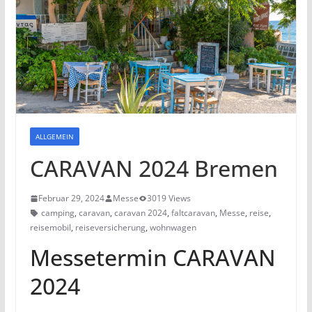
ALLGEMEIN
CARAVAN 2024 Bremen
Februar 29, 2024
Messe
3019 Views
camping
,
caravan
,
caravan 2024
,
faltcaravan
,
Messe
,
reise
,
reisemobil
,
reiseversicherung
,
wohnwagen
Messetermin CARAVAN
2024