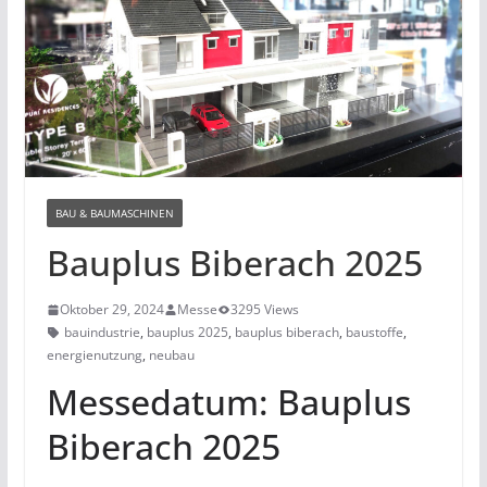
BAU & BAUMASCHINEN
Bauplus Biberach 2025
Oktober 29, 2024
Messe
3295 Views
bauindustrie
,
bauplus 2025
,
bauplus biberach
,
baustoffe
,
energienutzung
,
neubau
Messedatum: Bauplus
Biberach 2025