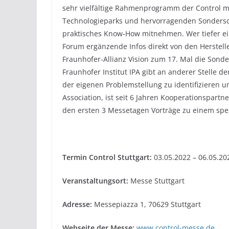
sehr vielfältige Rahmenprogramm der Control mi
Technologieparks und hervorragenden Sondersc
praktisches Know-How mitnehmen. Wer tiefer ein
Forum ergänzende Infos direkt von den Herstell
Fraunhofer-Allianz Vision zum 17. Mal die Sond
Fraunhofer Institut IPA gibt an anderer Stelle 
der eigenen Problemstellung zu identifizieren 
Association, ist seit 6 Jahren Kooperationspartner
den ersten 3 Messetagen Vorträge zu einem spe
Termin Control Stuttgart:
03.05.2022 – 06.05.20
Veranstaltungsort:
Messe Stuttgart
Adresse:
Messepiazza 1, 70629 Stuttgart
Webseite der Messe:
www.control-messe.de