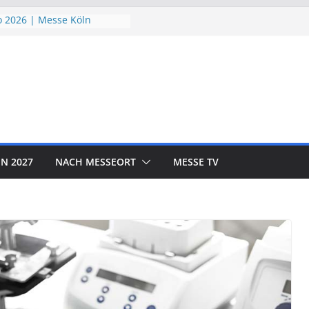
 2026 | Messe Köln
ndSchutzTage 2026 |
öln
e 2026 | Messe München
ORLD EXPO 2026 | Messe
rf
OTOR SHOW 2026 | Messe
N 2027
NACH MESSEORT
MESSE TV