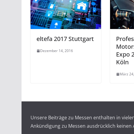
eltefa 2017 Stuttgart
Profes
Motor
Dezember 14, 2016
Expo 
Köln
März 24
Unsere Beiträge zu Messen enthalten in viel
Ankündigung zu Messen ausdrücklich keinen An