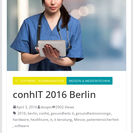
IT - SOFTWARE - KOMMUNIKATION
MEDIZIN & MEDIZINTECHNIK
conhIT 2016 Berlin
April 3, 2016
doopin
2902 Views
2016
,
berlin
,
conhit
,
gesundheits it
,
gesundheitsvorsorge
,
hardware
,
healthcare
,
it
,
it beratung
,
Messe
,
patientensicherheit
,
software