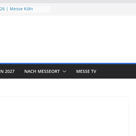
26 | Messe Köln
chutzTage 2026 |
026 | Messe München
D EXPO 2026 | Messe
OR SHOW 2026 | Messe
N 2027
NACH MESSEORT
MESSE TV