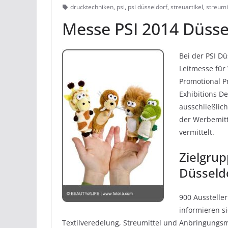
drucktechniken
,
psi
,
psi düsseldorf
,
streuartikel
,
streumi
Messe PSI 2014 Düsse
Bei der PSI Dü
Leitmesse für 
Promotional P
Exhibitions D
ausschließlic
der Werbemitt
vermittelt.
Zielgrup
Düsseld
900 Ausstelle
informieren s
Textilveredelung, Streumittel und Anbringungsm