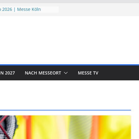
 2026 | Messe Köln
ndSchutzTage 2026 |
öln
e 2026 | Messe München
ORLD EXPO 2026 | Messe
rf
OTOR SHOW 2026 | Messe
N 2027
NACH MESSEORT
MESSE TV