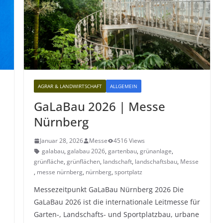
AGRAR & LANDWIRTSCHAFT
ALLGEMEIN
GaLaBau 2026 | Messe
Nürnberg
Januar 28, 2026
Messe
4516 Views
galabau
,
galabau 2026
,
gartenbau
,
grünanlage
,
grünfläche
,
grünflächen
,
landschaft
,
landschaftsbau
,
Messe
,
messe nürnberg
,
nürnberg
,
sportplatz
Messezeitpunkt GaLaBau Nürnberg 2026 Die
GaLaBau 2026 ist die internationale Leitmesse für
Garten-, Landschafts- und Sportplatzbau, urbane