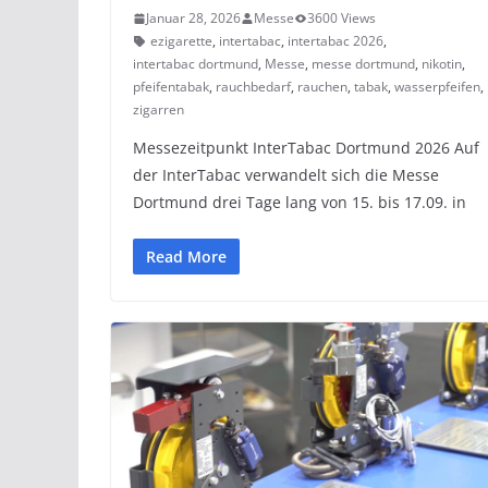
Januar 28, 2026
Messe
3600 Views
ezigarette
,
intertabac
,
intertabac 2026
,
intertabac dortmund
,
Messe
,
messe dortmund
,
nikotin
,
pfeifentabak
,
rauchbedarf
,
rauchen
,
tabak
,
wasserpfeifen
,
zigarren
Messezeitpunkt InterTabac Dortmund 2026 Auf
der InterTabac verwandelt sich die Messe
Dortmund drei Tage lang von 15. bis 17.09. in
Read More