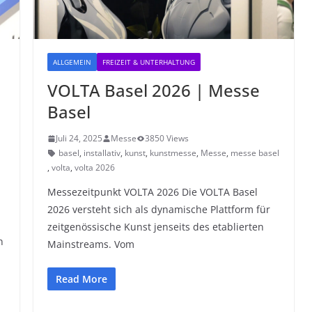
ALLGEMEIN
FREIZEIT & UNTERHALTUNG
VOLTA Basel 2026 | Messe
Basel
Juli 24, 2025
Messe
3850 Views
basel
,
installativ
,
kunst
,
kunstmesse
,
Messe
,
messe basel
,
volta
,
volta 2026
Messezeitpunkt VOLTA 2026 Die VOLTA Basel
2026 versteht sich als dynamische Plattform für
zeitgenössische Kunst jenseits des etablierten
n
Mainstreams. Vom
Read More