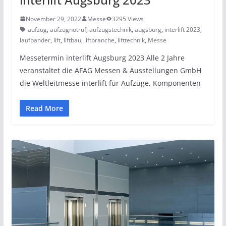
November 29, 2022
Messe
3295 Views
aufzug
,
aufzugnotruf
,
aufzugstechnik
,
augsburg
,
interlift 2023
,
laufbänder
,
lift
,
liftbau
,
liftbranche
,
lifttechnik
,
Messe
Messetermin interlift Augsburg 2023 Alle 2 Jahre
veranstaltet die AFAG Messen & Ausstellungen GmbH
die Weltleitmesse interlift für Aufzüge, Komponenten
Read More