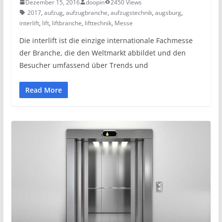
Dezember 15, 2016
doopin
2450 Views
2017
,
aufzug
,
aufzugbranche
,
aufzugstechnik
,
augsburg
,
interlift
,
lift
,
liftbranche
,
lifttechnik
,
Messe
Die interlift ist die einzige internationale Fachmesse
der Branche, die den Weltmarkt abbildet und den
Besucher umfassend über Trends und
Read More