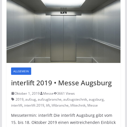
ALLGEMEIN
interlift 2019 • Messe Augsburg
Oktober 1, 2019
Messe
3661 Views
2019
,
aufzug
,
aufzugbranche
,
aufzugstechnik
,
augsburg
,
interlift
,
interlift 2019
,
lift
,
liftbranche
,
lifttechnik
,
Messe
Messetermin: interlift Die interlift Augsburg gibt vom
15. bis 18. Oktober 2019 einen weitreichenden Einblick