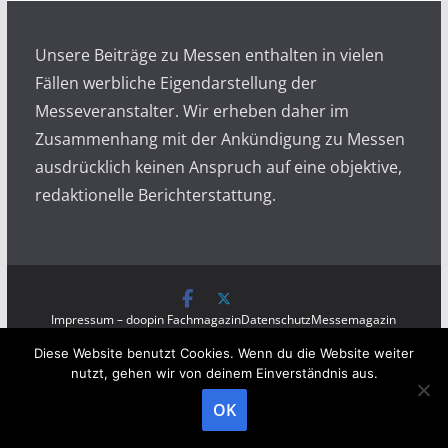
v
Unsere Beiträge zu Messen enthalten in vielen
Fällen werbliche Eigendarstellung der
Messeveranstalter. Wir erheben daher im
Zusammenhang mit der Ankündigung zu Messen
ausdrücklich keinen Anspruch auf eine objektive,
redaktionelle Berichterstattung.
Impressum – doopin Fachmagazin
Datenschutz
Messemagazin
Messezeitung
Diese Website benutzt Cookies. Wenn du die Website weiter
Copyright © 2026
Messen auf doopin.de
. All rights
nutzt, gehen wir von deinem Einverständnis aus.
reserved.
OK