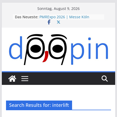
Skip
Sonntag, August 9, 2026
to
Das Neueste:
PMRExpo 2026 | Messe Köln
content
VdS-BrandSchutzTage 2026 |
Messe Köln
therapie 2026 | Messe München
VALVE WORLD EXPO 2026 | Messe
Düsseldorf
ESSEN MOTOR SHOW 2026 | Messe
Essen
Search Results for: interlift