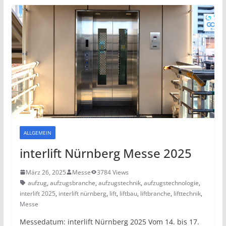
ALLGEMEIN
interlift Nürnberg Messe 2025
März 26, 2025
Messe
3784 Views
aufzug
,
aufzugsbranche
,
aufzugstechnik
,
aufzugstechnologie
,
interlift 2025
,
interlift nürnberg
,
lift
,
liftbau
,
liftbranche
,
lifttechnik
,
Messe
Messedatum: interlift Nürnberg 2025 Vom 14. bis 17.