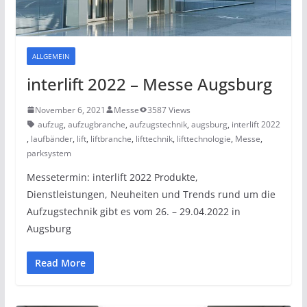
ALLGEMEIN
interlift 2022 – Messe Augsburg
November 6, 2021
Messe
3587 Views
aufzug
,
aufzugbranche
,
aufzugstechnik
,
augsburg
,
interlift 2022
,
laufbänder
,
lift
,
liftbranche
,
lifttechnik
,
lifttechnologie
,
Messe
,
parksystem
Messetermin: interlift 2022 Produkte,
Dienstleistungen, Neuheiten und Trends rund um die
Aufzugstechnik gibt es vom 26. – 29.04.2022 in
Augsburg
Read More