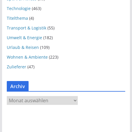
Technologie
(463)
Titelthema
(4)
Transport & Logistik
(55)
Umwelt & Energie
(182)
Urlaub & Reisen
(109)
Wohnen & Ambiente
(223)
Zulieferer
(47)
Archiv
A
r
c
h
i